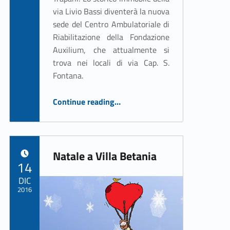
via Livio Bassi diventerà la nuova
sede del Centro Ambulatoriale di
Riabilitazione della Fondazione
Auxilium, che attualmente si
trova nei locali di via Cap. S.
Fontana.
“Firmato il contratto di appalto per i lavori all’ex Asilo Caritas”
Continue reading
…
Natale a Villa Betania
POSTED ON:
14
DIC
2016
Written by:
ASSO Informatica Trapani