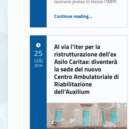
lavorano presso lo stesso l’IMPP.
“I ragazzi di Villa Betania portano in scena «I Caldi e Morbidi»”
Continue reading
…
Al via l’iter per la
POSTED ON:
25
ristrutturazione dell’ex
LUG
Asilo Caritas: diventerà
2016
la sede del nuovo
Centro Ambulatoriale di
Written by:
Riabilitazione
ASSO Informatica Trapani
dell’Auxilium