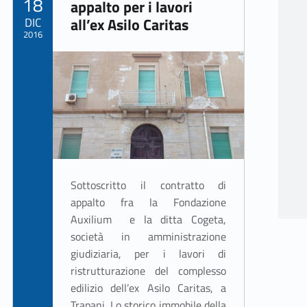
18
appalto per i lavori
DIC
all’ex Asilo Caritas
2016
Written by:
ASSO Informatica Trapani
Sottoscritto il contratto di
appalto fra la Fondazione
Auxilium e la ditta Cogeta,
società in amministrazione
giudiziaria, per i lavori di
ristrutturazione del complesso
edilizio dell’ex Asilo Caritas, a
Trapani. Lo storico immobile della