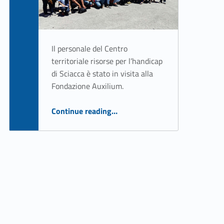
Il personale del Centro
territoriale risorse per l’handicap
di Sciacca è stato in visita alla
Fondazione Auxilium.
“Continuano le visite alla Fondazione Auxilium”
Continue reading
…