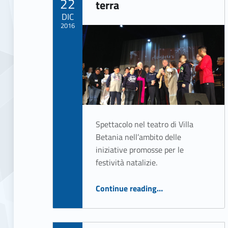
22
terra
DIC
2016
Written by:
ASSO Informatica Trapani
Spettacolo nel teatro di Villa
Betania nell’ambito delle
iniziative promosse per le
festività natalizie.
“Gesù è tornato sulla terra”
Continue reading
…