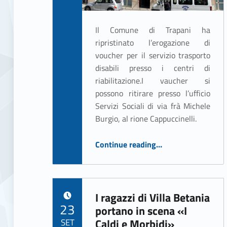
Il Comune di Trapani ha
ripristinato l’erogazione di
voucher per il servizio trasporto
disabili presso i centri di
riabilitazione.I vaucher si
possono ritirare presso l’ufficio
Servizi Sociali di via frà Michele
Burgio, al rione Cappuccinelli.
“Ripristinato il servizio di trasporto per il Centro di riabilitazione”
Continue reading
…
I ragazzi di Villa Betania
POSTED ON:
23
portano in scena «I
SET
Caldi e Morbidi»