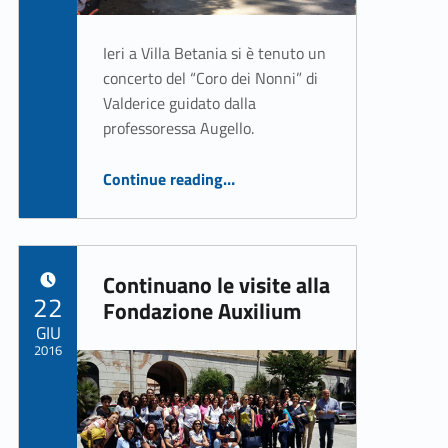
Ieri a Villa Betania si è tenuto un
concerto del “Coro dei Nonni” di
Valderice guidato dalla
professoressa Augello.
“Il Coro dei Nonni si esibisce a Villa Betania”
Continue reading
…
Continuano le visite alla
POSTED ON:
22
Fondazione Auxilium
GIU
2016
Written by:
ASSO Informatica Trapani