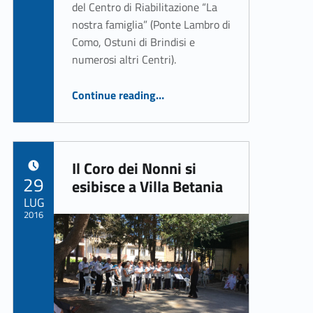
del Centro di Riabilitazione “La
nostra famiglia” (Ponte Lambro di
Como, Ostuni di Brindisi e
numerosi altri Centri).
“La formazione umana e spirituale”
Continue reading
…
Il Coro dei Nonni si
POSTED ON:
29
esibisce a Villa Betania
LUG
2016
Written by:
ASSO Informatica Trapani