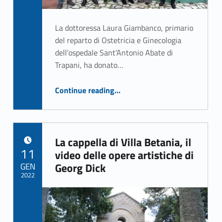
La dottoressa Laura Giambanco, primario
del reparto di Ostetricia e Ginecologia
dell’ospedale Sant’Antonio Abate di
Trapani, ha donato…
“Donata giostrina per Villa Betania”
Continue reading
…
La cappella di Villa Betania, il
POSTED ON:
11
video delle opere artistiche di
GEN
Georg Dick
2022
Written by:
Mario Torrente