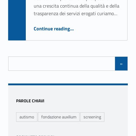
una crescita continua della qualità e della
Written by:
Mario Torrente
trasparenza dei servizi erogati curiamo…
“Standard di qualità”
Continue reading
…
Posts Navigation
»
Sidebar
PAROLE CHIAVI
autismo
fondazione auxilium
screening