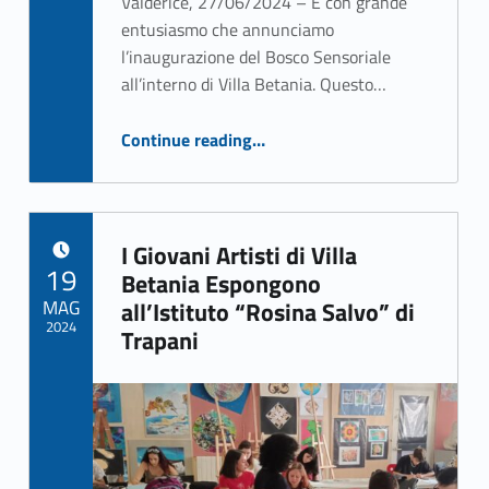
Valderice, 27/06/2024 – È con grande
entusiasmo che annunciamo
l’inaugurazione del Bosco Sensoriale
all’interno di Villa Betania. Questo…
Continue reading
…
“Inaugurato il Bosco Sensoriale a Villa Betania: un’esperienza unica di stimolazione sensoriale per i giovani”
I Giovani Artisti di Villa
POSTED ON:
19
Betania Espongono
MAG
all’Istituto “Rosina Salvo” di
2024
Trapani
Written by:
Rizzo Giuseppe