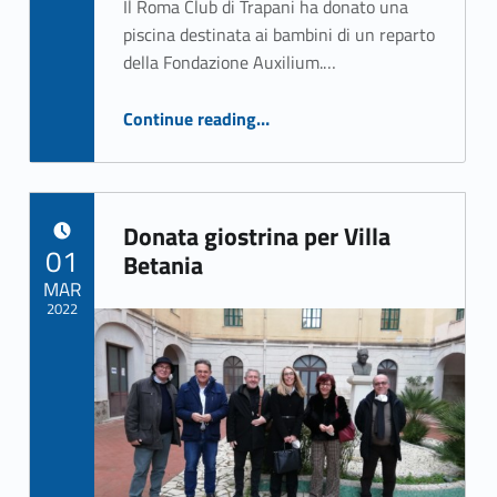
Il Roma Club di Trapani ha donato una
piscina destinata ai bambini di un reparto
della Fondazione Auxilium.…
“Il Roma Club dona una piscina alla Fondazione Auxilium”
Continue reading
…
Donata giostrina per Villa
POSTED ON:
01
Betania
MAR
2022
Written by:
Mario Torrente