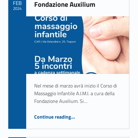
FEB
Fondazione Auxilium
2024
Written by:
Rizzo Giuseppe
Nel mese di marzo avrà inizio il Corso di
Massaggio Infantile A.I.M.I. a cura della
Fondazione Auxilium. Si…
“Corso di Massaggio Infantile A.I.M.I. a cura della Fondazione Auxilium”
Continue reading
…