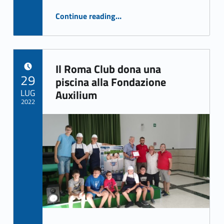
“Galleria Betania presenta “Un nuovo colore”: L’autismo raccontato attraverso l’arte”
Continue reading
…
Il Roma Club dona una
POSTED ON:
29
piscina alla Fondazione
LUG
Auxilium
2022
Written by:
Mario Torrente