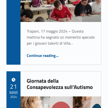
Trapani, 17 maggio 2024 – Questa
mattina ha segnato un momento speciale
per i giovani talenti di Villa…
“I Giovani Artisti di Villa Betania Espongono all’Istituto “Rosina Salvo” di Trapani”
Continue reading
…
Giornata della
POSTED ON:
21
Consapevolezza sull’Autismo
MAR
2024
Written by: