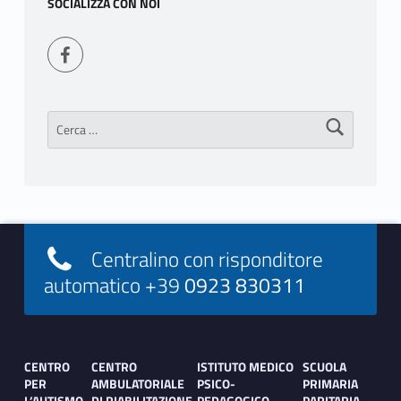
SOCIALIZZA CON NOI
Seguici su Facebook
Ricerca per:
Footer info sidebar
Centralino con risponditore
automatico +39
0923 830311
Footer sidebar
CENTRO
CENTRO
ISTITUTO MEDICO
SCUOLA
PER
AMBULATORIALE
PSICO-
PRIMARIA