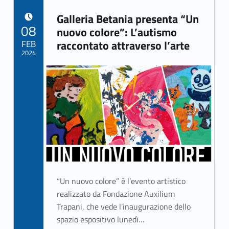
Galleria Betania presenta “Un
POSTED ON:
08
nuovo colore”: L’autismo
FEB
raccontato attraverso l’arte
2024
Written by:
Rizzo Giuseppe
“Un nuovo colore” è l’evento artistico
realizzato da Fondazione Auxilium
Trapani, che vede l’inaugurazione dello
spazio espositivo lunedì…