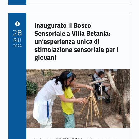
Inaugurato il Bosco
POSTED ON:
28
Sensoriale a Villa Betania:
GIU
un’esperienza unica di
2024
stimolazione sensoriale per i
giovani
Written by:
Rizzo Giuseppe