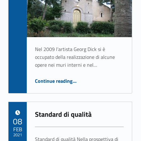
Nel 2009 l’artista Georg Dick si è
occupato della realizzazione di alcune
opere nei muri interni e nel…
“La cappella di Villa Betania, il video delle opere artistiche di Georg Dick”
Continue reading
…
Standard di qualità
POSTED ON:
08
FEB
2021
Standard di qualità Nella prospettiva di