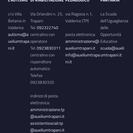
L’AUTISMO
DI RIABILITAZIONE
PEDAGOGICO
PARITARIA
c/o Villa
Via Orlandini n. 25,
via Ragosia n.1,
La Scuola
Betania in
Trapani
Valderice (TP)
dell’Uguaglianza
Valderice
Tel.
092322740
delle
autismo@a
centralino con
posta elettronica:
Opportunità
uxiliumtrapa
operatore
amministrazione@
Educative
ni.it
Tel.
0923830311
auxiliumtrapani.it
scuola@auxili
centralino con
info@auxiliumtrapa
umtrapani.it
risponditore
ni.it
automatico
Telefax
0923830320
indirizzi di posta
elettronica:
amministrazione.tp
@auxiliumtrapani.it
assistentisociali.tp
@auxiliumtrapani.it