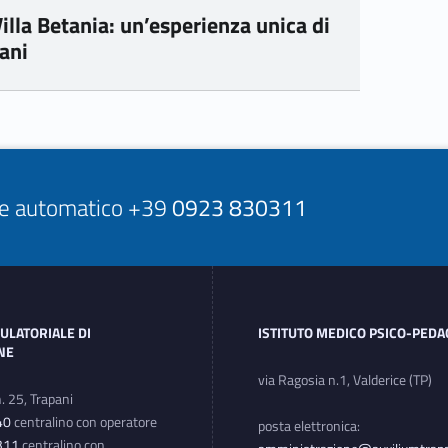
illa Betania: un’esperienza unica di
vani
ore automatico +39
0923 830311
ULATORIALE DI
ISTITUTO MEDICO PSICO-PED
ONE
via Ragosia n.1, Valderice (TP)
n. 25, Trapani
40
centralino con operatore
posta elettronica:
311
centralino con