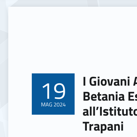
I Giovani A
19
POSTED ON:
Betania 
MAG
2024
all’Istitu
Trapani