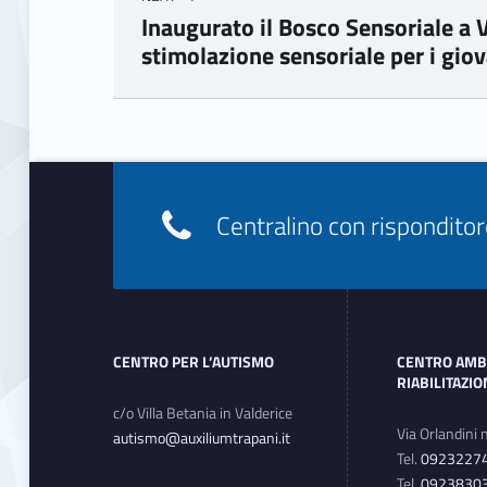
Inaugurato il Bosco Sensoriale a V
stimolazione sensoriale per i gio
Skip back to main navigation
Footer info sidebar
Centralino con rispondit
Footer sidebar
CENTRO PER L’AUTISMO
CENTRO AMB
RIABILITAZI
c/o Villa Betania in Valderice
Via Orlandini 
autismo@auxiliumtrapani.it
Tel.
0923227
Tel.
0923830