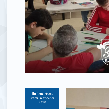
Categorized in:
Comunicati
,
Eventi
,
In evidenza
,
News