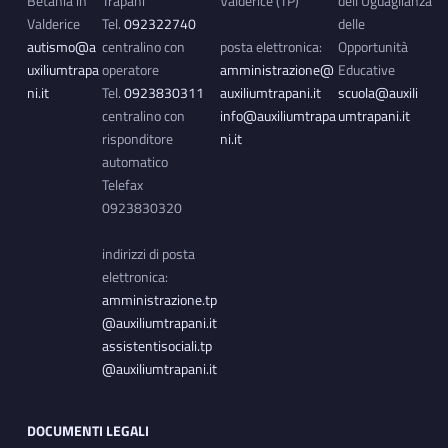
Betania in
Trapani
Valderice (TP)
dell’Uguaglianza
Valderice
Tel.
092322740
delle
autismo@a
centralino con
posta elettronica:
Opportunità
uxiliumtrapa
operatore
amministrazione@
Educative
ni.it
Tel.
0923830311
auxiliumtrapani.it
scuola@auxili
centralino con
info@auxiliumtrapa
umtrapani.it
risponditore
ni.it
automatico
Telefax
0923830320
indirizzi di posta
elettronica:
amministrazione.tp
@auxiliumtrapani.it
assistentisociali.tp
@auxiliumtrapani.it
DOCUMENTI LEGALI