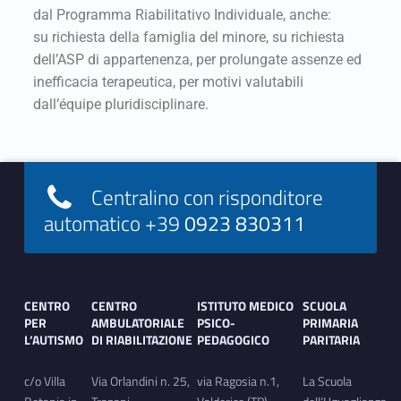
dal Programma Riabilitativo Individuale, anche:
su richiesta della famiglia del minore, su richiesta
dell’ASP di appartenenza, per prolungate assenze ed
inefficacia terapeutica, per motivi valutabili
dall’équipe pluridisciplinare.
Centralino con risponditore
automatico +39
0923 830311
CENTRO
CENTRO
ISTITUTO MEDICO
SCUOLA
PER
AMBULATORIALE
PSICO-
PRIMARIA
L’AUTISMO
DI RIABILITAZIONE
PEDAGOGICO
PARITARIA
c/o Villa
Via Orlandini n. 25,
via Ragosia n.1,
La Scuola