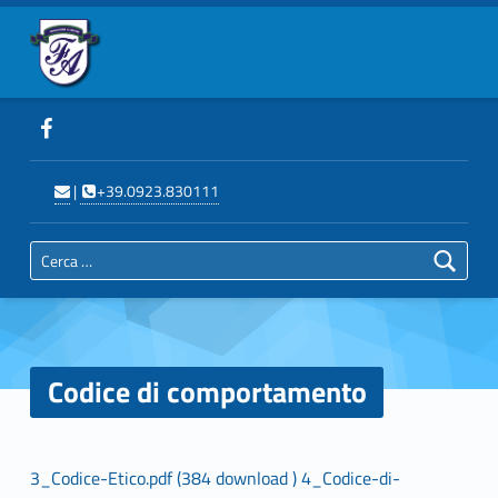
Primary Menu
Codice di comportamento - Fondazione Auxilium Trapani
Fondazione Auxilium Trapani
Header info sidebar
Seguici su Facebook
Scrivi
Telefona
|
+39.0923.830111
Ricerca per:
Codice di comportamento
C
3_Codice-Etico.pdf (384 download )
4_Codice-di-