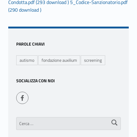
Condotta.pdf (293 download )
5_Codice-Sanzionatorio.pdf
o
(290 download )
Skip back to main navigation
d
i
Sidebar
c
PAROLE CHIAVI
e
autismo
fondazione auxilium
screening
d
i
SOCIALIZZA CON NOI
c
Seguici su Facebook
o
m
Ricerca per:
p