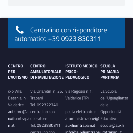
o
r
Footer info sidebar
t
Centralino con risponditore
automatico +39
0923 830311
a
m
Footer sidebar
e
CENTRO
CENTRO
ISTITUTO MEDICO
SCUOLA
PER
AMBULATORIALE
PSICO-
PRIMARIA
n
L’AUTISMO
DI RIABILITAZIONE
PEDAGOGICO
PARITARIA
t
c/o Villa
Via Orlandini n. 25,
via Ragosia n.1,
La Scuola
o
Betania in
Trapani
Valderice (TP)
dell’Uguaglianza
Valderice
Tel.
092322740
delle
autismo@a
centralino con
posta elettronica:
Opportunità
uxiliumtrapa
operatore
amministrazione@
Educative
ni.it
Tel.
0923830311
auxiliumtrapani.it
scuola@auxili
centralino con
info@auxiliumtrapa
umtrapani.it