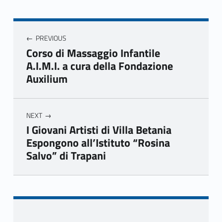
Navigazione articoli
PREVIOUS
Corso di Massaggio Infantile
A.I.M.I. a cura della Fondazione
Auxilium
NEXT
I Giovani Artisti di Villa Betania
Espongono all’Istituto “Rosina
Salvo” di Trapani
Skip back to main navigation
Sidebar