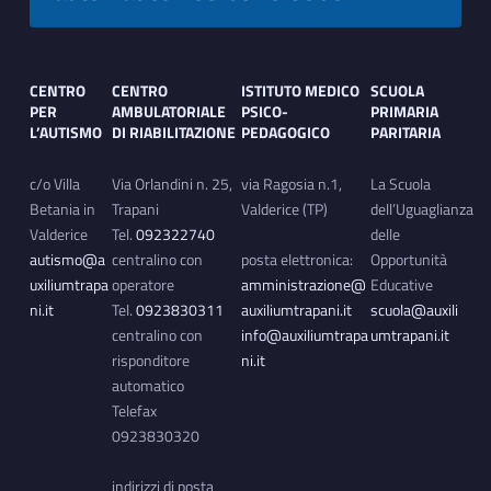
Footer sidebar
CENTRO
CENTRO
ISTITUTO MEDICO
SCUOLA
PER
AMBULATORIALE
PSICO-
PRIMARIA
L’AUTISMO
DI RIABILITAZIONE
PEDAGOGICO
PARITARIA
c/o Villa
Via Orlandini n. 25,
via Ragosia n.1,
La Scuola
Betania in
Trapani
Valderice (TP)
dell’Uguaglianza
Valderice
Tel.
092322740
delle
autismo@a
centralino con
posta elettronica:
Opportunità
uxiliumtrapa
operatore
amministrazione@
Educative
ni.it
Tel.
0923830311
auxiliumtrapani.it
scuola@auxili
centralino con
info@auxiliumtrapa
umtrapani.it
risponditore
ni.it
automatico
Telefax
0923830320
indirizzi di posta