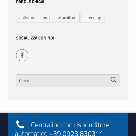
PAROLE CHIAVI
autismo
fondazione auxilium
screening
SOCIALIZZA CON NOI
Seguici su Facebook
Ricerca per:
Footer info sidebar
Centralino con risponditore
automatico +39
0923 830311