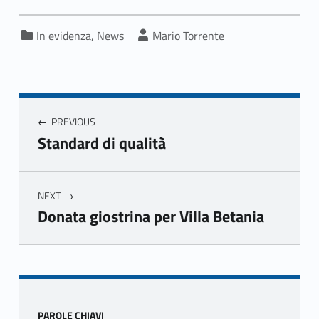
Categorized in:
Written by:
In evidenza
,
News
Mario Torrente
Navigazione articoli
PREVIOUS
Standard di qualità
NEXT
Donata giostrina per Villa Betania
Skip back to main navigation
Sidebar
PAROLE CHIAVI