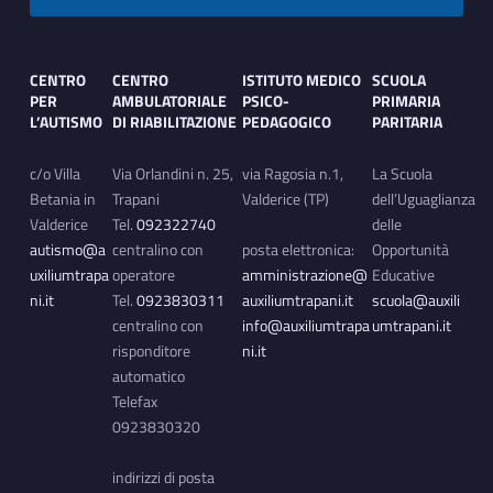
Footer sidebar
CENTRO
CENTRO
ISTITUTO MEDICO
SCUOLA
PER
AMBULATORIALE
PSICO-
PRIMARIA
L’AUTISMO
DI RIABILITAZIONE
PEDAGOGICO
PARITARIA
c/o Villa
Via Orlandini n. 25,
via Ragosia n.1,
La Scuola
Betania in
Trapani
Valderice (TP)
dell’Uguaglianza
Valderice
Tel.
092322740
delle
autismo@a
centralino con
posta elettronica:
Opportunità
uxiliumtrapa
operatore
amministrazione@
Educative
ni.it
Tel.
0923830311
auxiliumtrapani.it
scuola@auxili
centralino con
info@auxiliumtrapa
umtrapani.it
risponditore
ni.it
automatico
Telefax
0923830320
indirizzi di posta