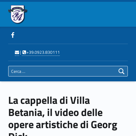
Primary Menu
Fondazione Auxilium Trapani
La cappella di Villa Betania, il video delle opere artistiche di Georg Dick - Fondazione Auxilium Trapani
Header info sidebar
Seguici su Facebook
Scrivi
Telefona
|
+39.0923.830111
Ricerca per:
La cappella di Villa
Betania, il video delle
opere artistiche di Georg