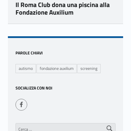
Il Roma Club dona una piscina alla
Fondazione Auxilium
Skip back to main navigation
Sidebar
PAROLE CHIAVI
autismo
fondazione auxilium
screening
SOCIALIZZA CON NOI
Seguici su Facebook
Ricerca per: