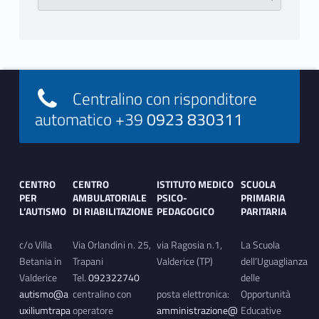
Footer info sidebar
Centralino con risponditore
automatico +39
0923 830311
Footer sidebar
CENTRO
CENTRO
ISTITUTO MEDICO
SCUOLA
PER
AMBULATORIALE
PSICO-
PRIMARIA
L’AUTISMO
DI RIABILITAZIONE
PEDAGOGICO
PARITARIA
c/o Villa
Via Orlandini n. 25,
via Ragosia n.1,
La Scuola
Betania in
Trapani
Valderice (TP)
dell’Uguaglianza
Valderice
Tel.
092322740
delle
autismo@a
centralino con
posta elettronica:
Opportunità
uxiliumtrapa
operatore
amministrazione@
Educative