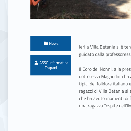
Categorized in:
News
Ieri a Villa Betania si è t
guidato dalla professoress
Written by:
ASSO Informatica
Trapani
Il Coro dei Nonni, alla pre
dottoressa Magaddino ha al
tipici del folklore italiano
ragazzi di Villa Betania si
che ha avuto momenti di f
una ragazza “ospite dell’IM