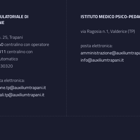
ULATORIALE DI
ISTITUTO MEDICO PSICO-PED
ONE
via Ragosia n.1, Valderice (TP)
n. 25, Trapani
40
centralino con operatore
posta elettronica:
311
centralino con
amministrazione@auxiliumtrapan
automatico
info@auxiliumtrapani.it
3830320
sta elettronica:
ne.tp@auxiliumtrapani.it
ali.tp@auxiliumtrapani.it