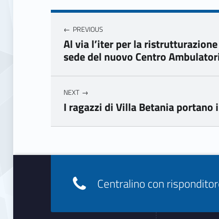
Navigazione articoli
PREVIOUS
Al via l’iter per la ristrutturazione
sede del nuovo Centro Ambulatoria
NEXT
I ragazzi di Villa Betania portano
Skip back to main navigation
Footer info sidebar
Centralino con rispondit
Footer sidebar