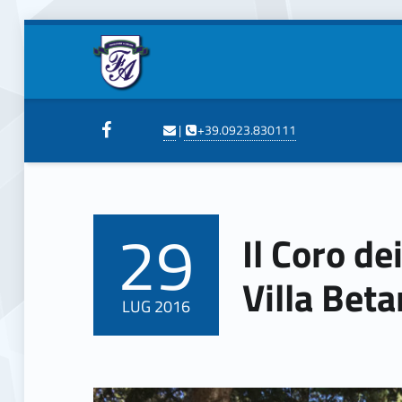
Fondazione Auxilium Trapani
Il Coro dei Nonni si esibisce a Villa Betania - Fondazione Auxilium Trapani
Seguici su Facebook
Scrivi
Telefona
Header info sidebar
|
+39.0923.830111
29
Il Coro de
POSTED ON:
Villa Beta
LUG
2016