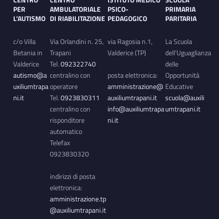
CENTRO
CENTRO
ISTITUTO MEDICO
SCUOLA
PER
AMBULATORIALE
PSICO-
PRIMARIA
L’AUTISMO
DI RIABILITAZIONE
PEDAGOGICO
PARITARIA
c/o Villa
Via Orlandini n. 25,
via Ragosia n.1,
La Scuola
Betania in
Trapani
Valderice (TP)
dell’Uguaglianza
Valderice
Tel.
092322740
delle
autismo@a
centralino con
posta elettronica:
Opportunità
uxiliumtrapa
operatore
amministrazione@
Educative
ni.it
Tel.
0923830311
auxiliumtrapani.it
scuola@auxili
centralino con
info@auxiliumtrapa
umtrapani.it
risponditore
ni.it
automatico
Telefax
0923830320
indirizzi di posta
elettronica:
amministrazione.tp
@auxiliumtrapani.it