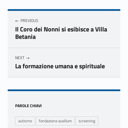
Navigazione articoli
PREVIOUS
Il Coro dei Nonni si esibisce a Villa
Betania
NEXT
La formazione umana e spirituale
Skip back to main navigation
Sidebar
PAROLE CHIAVI
autismo
fondazione auxilium
screening