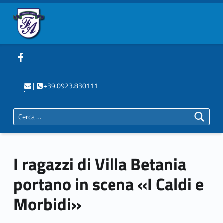
Primary Menu
Fondazione Auxilium Trapani
I ragazzi di Villa Betania portano in scena «I Caldi e Morbidi» - Fondazione Auxilium Trapani
Header info sidebar
Seguici su Facebook
Scrivi
Telefona
|
+39.0923.830111
Ricerca per:
I ragazzi di Villa Betania
portano in scena «I Caldi e
Morbidi»