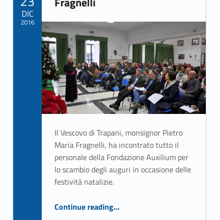
23
Fragnelli
DIC
2016
Written by:
ASSO Informatica Trapani
Il Vescovo di Trapani, monsignor Pietro
Maria Fragnelli, ha incontrato tutto il
personale della Fondazione Auxilium per
lo scambio degli auguri in occasione delle
festività natalizie.
“Gli auguri del Vescovo Fragnelli”
Continue reading
…