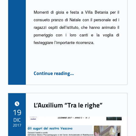
r
Momenti di gioia e festa a Villa Betania per il
a
consueto pranzo di Natale con il personale ed i
p
ragazzi ospiti dell’istituto, che hanno animato il
pomeriggio con i loro canti e la voglia di
a
festeggiare l’importante ricorrenza.
n
i
“Pranzo di Natale a Villa Betania”
Continue reading
…
(
p
a
L’Auxilium “Tra le righe”
POSTED ON:
19
g
DIC
2017
e