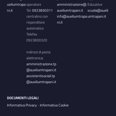
uxiliumtrapa
operatore
amministrazione@
Educative
ni.it
Tel.
0923830311
auxiliumtrapani.it
scuola@auxili
centralino con
info@auxiliumtrapa
umtrapani.it
risponditore
ni.it
automatico
Telefax
0923830320
indirizzi di posta
elettronica:
amministrazione.tp
@auxiliumtrapani.it
assistentisociali.tp
@auxiliumtrapani.it
DOCUMENTI LEGALI
Informativa Privacy
-
Informativa Cookie