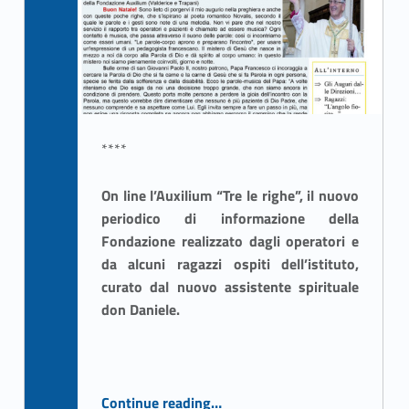
Written by:
4
ASSO Informatica Trapani
)
****
On line l’Auxilium “Tre le righe”, il nuovo
periodico di informazione della
Fondazione realizzato dagli operatori e
da alcuni ragazzi ospiti dell’istituto,
curato dal nuovo assistente spirituale
don Daniele.
“L’Auxilium “Tra le righe””
Continue reading
…