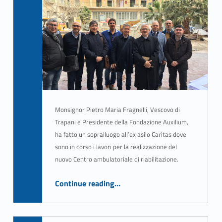
Written by:
ASSO Informatica Trapani
Monsignor Pietro Maria Fragnelli, Vescovo di
Trapani e Presidente della Fondazione Auxilium,
ha fatto un sopralluogo all’ex asilo Caritas dove
sono in corso i lavori per la realizzazione del
nuovo Centro ambulatoriale di riabilitazione.
“Nuovo Car, il Vescovo Fragnelli visita il cantiere”
Continue reading
…