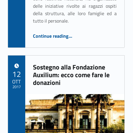
delle iniziative rivolte ai ragazzi ospiti
della struttura, alle loro famiglie ed a
tutto il personale.
“Natale a Villa Betania”
Continue reading
…
Sostegno alla Fondazione
POSTED ON:
12
Auxilium: ecco come fare le
OTT
donazioni
2017
Written by:
ASSO Informatica Trapani