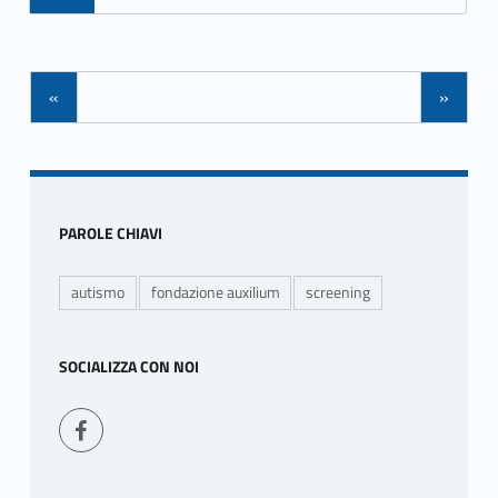
Posts Navigation
«
»
Sidebar
PAROLE CHIAVI
autismo
fondazione auxilium
screening
SOCIALIZZA CON NOI
Seguici su Facebook