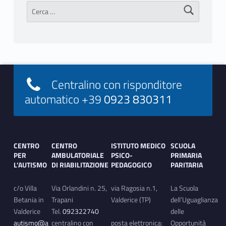
Ricerca per:
Footer info sidebar
Centralino con risponditore
automatico +39
0923 830311
Footer sidebar
CENTRO
CENTRO
ISTITUTO MEDICO
SCUOLA
PER
AMBULATORIALE
PSICO-
PRIMARIA
L’AUTISMO
DI RIABILITAZIONE
PEDAGOGICO
PARITARIA
c/o Villa
Via Orlandini n. 25,
via Ragosia n.1,
La Scuola
Betania in
Trapani
Valderice (TP)
dell’Uguaglianza
Valderice
Tel.
092322740
delle
autismo@a
centralino con
posta elettronica:
Opportunità