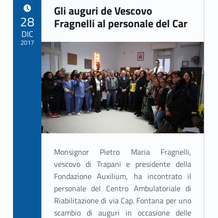
A
Gli auguri de Vescovo
u
POSTED ON:
28
Fragnelli al personale del Car
t
DIC
2017
o
Written by:
r
ASSO Informatica Trapani
e
:
A
S
Monsignor Pietro Maria Fragnelli,
vescovo di Trapani e presidente della
S
Fondazione Auxilium, ha incontrato il
personale del Centro Ambulatoriale di
O
Riabilitazione di via Cap. Fontana per uno
I
scambio di auguri in occasione delle