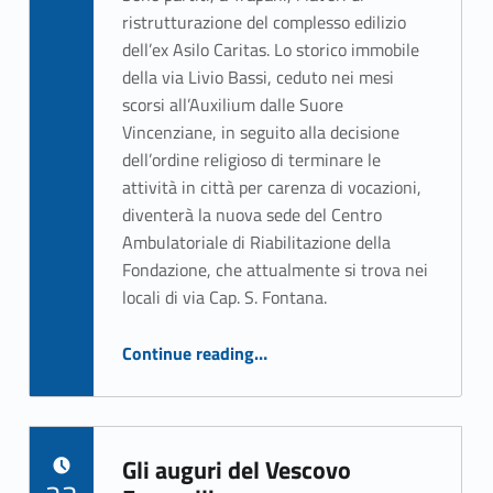
ristrutturazione del complesso edilizio
dell’ex Asilo Caritas. Lo storico immobile
della via Livio Bassi, ceduto nei mesi
scorsi all’Auxilium dalle Suore
Vincenziane, in seguito alla decisione
dell’ordine religioso di terminare le
attività in città per carenza di vocazioni,
diventerà la nuova sede del Centro
Ambulatoriale di Riabilitazione della
Fondazione, che attualmente si trova nei
locali di via Cap. S. Fontana.
“Iniziati i lavori all’ex Asilo Caritas”
Continue reading
…
Gli auguri del Vescovo
POSTED ON: