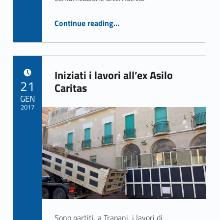
“Corso di aggiornamento sui Pecs”
Continue reading
…
Iniziati i lavori all’ex Asilo
POSTED ON:
21
Caritas
GEN
2017
Written by:
ASSO Informatica Trapani
Sono partiti, a Trapani, i lavori di