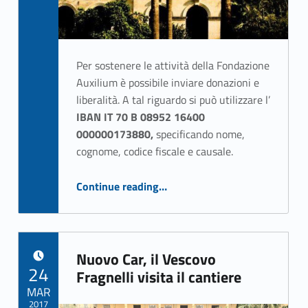
Per sostenere le attività della Fondazione
Auxilium è possibile inviare donazioni e
liberalità. A tal riguardo si può utilizzare l’
IBAN IT 70 B 08952 16400
000000173880,
specificando nome,
cognome, codice fiscale e causale.
“Sostegno alla Fondazione Auxilium: ecco come fare le donazioni”
Continue reading
…
Nuovo Car, il Vescovo
POSTED ON:
24
Fragnelli visita il cantiere
MAR
2017