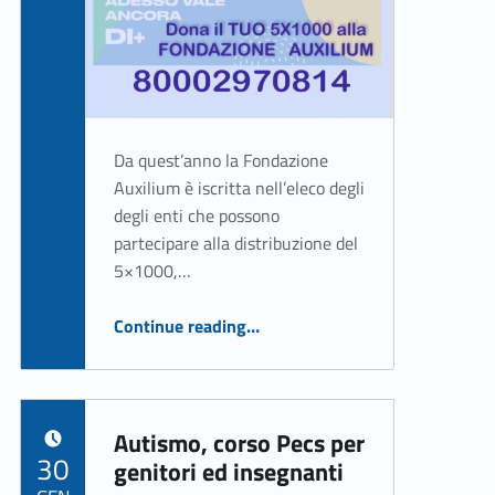
ASSO Informatica Trapani
Da quest’anno la Fondazione
Auxilium è iscritta nell’eleco degli
degli enti che possono
partecipare alla distribuzione del
5×1000,…
“Il 5×1000 alla Fondazione Auxilium”
Continue reading
…
Autismo, corso Pecs per
POSTED ON:
30
genitori ed insegnanti