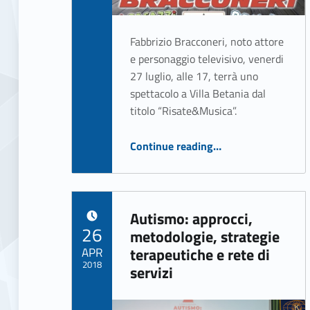
Fabbrizio Bracconeri, noto attore
e personaggio televisivo, venerdi
27 luglio, alle 17, terrà uno
spettacolo a Villa Betania dal
titolo “Risate&Musica”.
“Risate&Musica Bracco tour”
Continue reading
…
Autismo: approcci,
POSTED ON:
26
metodologie, strategie
APR
terapeutiche e rete di
2018
servizi
Written by:
ASSO Informatica Trapani