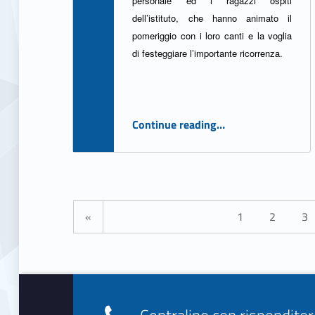
personale ed i ragazzi ospiti
dell’istituto, che hanno animato il
pomeriggio con i loro canti e la voglia
di festeggiare l’importante ricorrenza.
“Pranzo di Natale a Villa Betania”
Continue reading
…
Posts Navigation
Previous page
«
1
2
3
Footer info sidebar
Centralino con rispondit