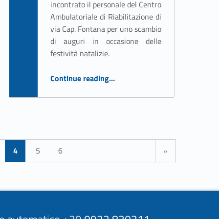
incontrato il personale del Centro
Ambulatoriale di Riabilitazione di
via Cap. Fontana per uno scambio
di auguri in occasione delle
festività natalizie.
“Gli auguri de Vescovo Fragnelli al personale del Car”
Continue reading
…
Next page
4
5
6
»
ore automatico +39
0923 830311