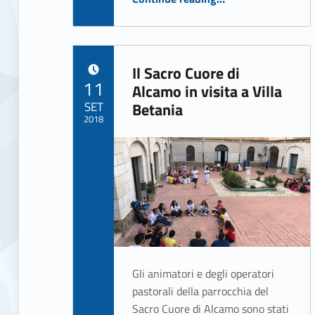
N
e
w
Il Sacro Cuore di
POSTED ON:
11
Alcamo in visita a Villa
s
SET
Betania
2018
(
Written by:
ASSO Informatica Trapani
p
a
g
Gli animatori e degli operatori
e
pastorali della parrocchia del
Sacro Cuore di Alcamo sono stati