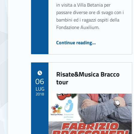
4
in visita a Villa Betania per
passare diverse ore di svago con i
)
bambini ed i ragazzi ospiti della
Fondazione Auxilium.
“Il Sacro Cuore di Alcamo in visita a Villa Betania”
Continue reading
…
Risate&Musica Bracco
POSTED ON:
06
tour
LUG
2018
Written by:
ASSO Informatica Trapani