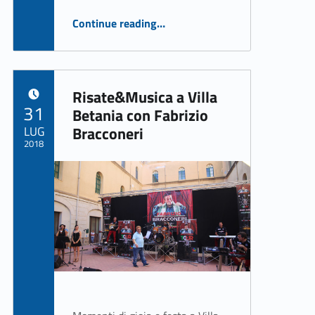
“«Autismo in viaggio verso l’aeroporto»”
Continue reading
…
Risate&Musica a Villa
POSTED ON:
31
Betania con Fabrizio
LUG
Bracconeri
2018
Written by:
ASSO Informatica Trapani