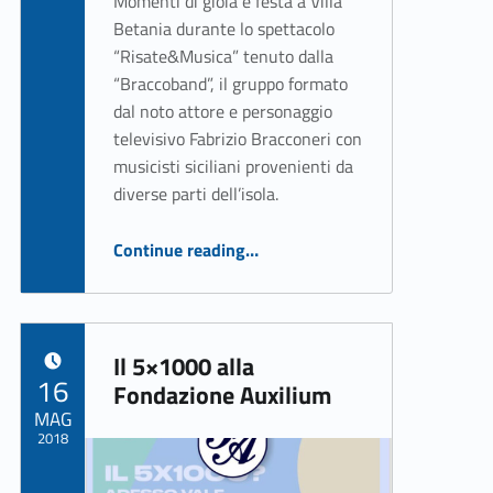
Momenti di gioia e festa a Villa
Betania durante lo spettacolo
“Risate&Musica” tenuto dalla
“Braccoband”, il gruppo formato
dal noto attore e personaggio
televisivo Fabrizio Bracconeri con
musicisti siciliani provenienti da
diverse parti dell’isola.
“Risate&Musica a Villa Betania con Fabrizio Bracconeri”
Continue reading
…
Il 5×1000 alla
POSTED ON:
16
Fondazione Auxilium
MAG
2018
Written by: