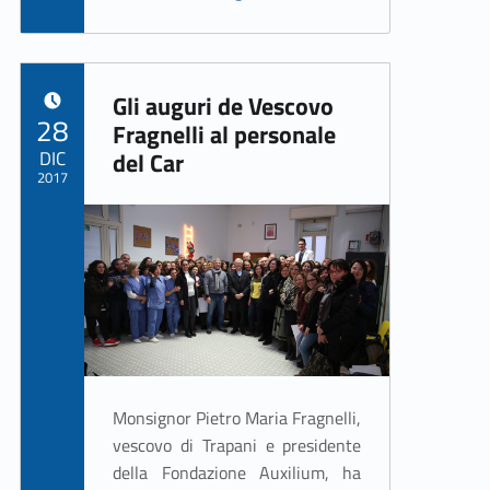
Gli auguri de Vescovo
POSTED ON:
28
Fragnelli al personale
DIC
del Car
2017
Written by:
ASSO Informatica Trapani
Monsignor Pietro Maria Fragnelli,
vescovo di Trapani e presidente
della Fondazione Auxilium, ha