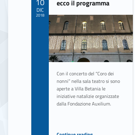
a
10
ecco il programma
DIC
t
2018
Written by:
e
ASSO Informatica Trapani
g
o
r
Con il concerto del “Coro dei
nonni” nella sala teatro si sono
i
aperte a Villa Betania le
iniziative natalizie organizzate
a
dalla Fondazione Auxilium.
:
“Natale a Villa Betania: ecco il programma”
Continue reading
…