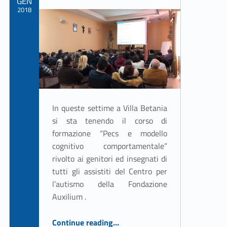
GEN
2018
Written by:
ASSO Informatica Trapani
In queste settime a Villa Betania
si sta tenendo il corso di
formazione “Pecs e modello
cognitivo comportamentale”
rivolto ai genitori ed insegnati di
tutti gli assistiti del Centro per
l’autismo della Fondazione
Auxilium .
“Autismo, corso Pecs per genitori ed insegnanti”
Continue reading
…