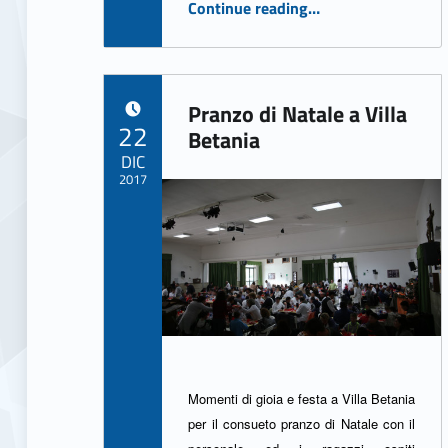
“Autismo: approcci, metodologie, strategie terapeutiche e rete di servizi”
Continue reading
…
Pranzo di Natale a Villa
POSTED ON:
22
Betania
DIC
2017
Written by:
ASSO Informatica Trapani
Momenti di gioia e festa a Villa Betania
per il consueto pranzo di Natale con il