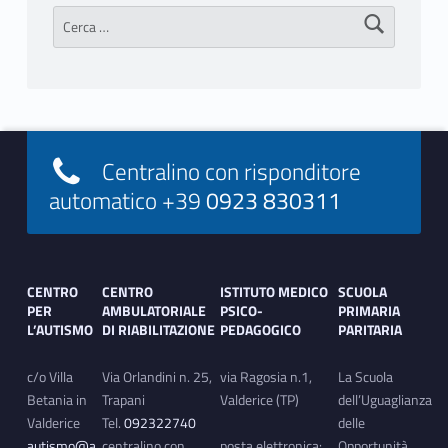
Ricerca per:
Footer info sidebar
Centralino con risponditore
automatico +39
0923 830311
Footer sidebar
CENTRO
CENTRO
ISTITUTO MEDICO
SCUOLA
PER
AMBULATORIALE
PSICO-
PRIMARIA
L’AUTISMO
DI RIABILITAZIONE
PEDAGOGICO
PARITARIA
c/o Villa
Via Orlandini n. 25,
via Ragosia n.1,
La Scuola
Betania in
Trapani
Valderice (TP)
dell’Uguaglianza
Valderice
Tel.
092322740
delle
autismo@a
centralino con
posta elettronica:
Opportunità