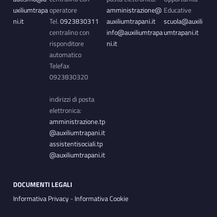
uxiliumtrapa
operatore
amministrazione@
Educative
ni.it
Tel.
0923830311
auxiliumtrapani.it
scuola@auxili
centralino con
info@auxiliumtrapa
umtrapani.it
risponditore
ni.it
automatico
Telefax
0923830320
indirizzi di posta
elettronica:
amministrazione.tp
@auxiliumtrapani.it
assistentisociali.tp
@auxiliumtrapani.it
DOCUMENTI LEGALI
Informativa Privacy
-
Informativa Cookie