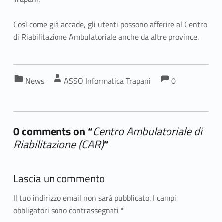
Così come già accade, gli utenti possono afferire al Centro
di Riabilitazione Ambulatoriale anche da altre province.
Comments:
Categorized in:
Written by:
Comments:
News
ASSO Informatica Trapani
0
0 comments on “
Centro Ambulatoriale di
Riabilitazione (CAR)
”
Add yours →
Lascia un commento
Il tuo indirizzo email non sarà pubblicato.
I campi
obbligatori sono contrassegnati
*