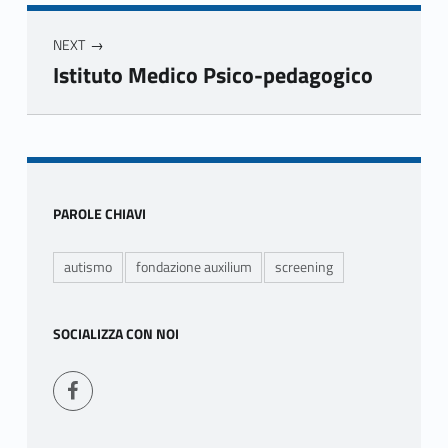
Navigazione articoli
NEXT
Istituto Medico Psico-pedagogico
Skip back to main navigation
Sidebar
PAROLE CHIAVI
autismo
fondazione auxilium
screening
SOCIALIZZA CON NOI
Seguici su Facebook