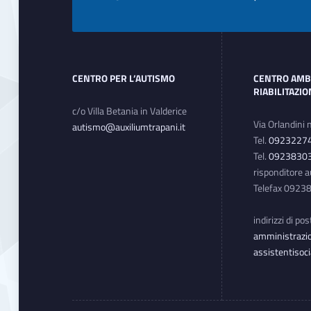
Footer sidebar
CENTRO PER L’AUTISMO
CENTRO AMB
RIABILITAZI
c/o Villa Betania in Valderice
Via Orlandini 
autismo@auxiliumtrapani.it
Tel.
0923227
Tel.
0923830
risponditore 
Telefax 092
indirizzi di po
amministrazio
assistentisoci