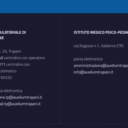
ULATORIALE DI
ISTITUTO MEDICO PSICO-PED
ONE
via Ragosia n.1, Valderice (TP)
n. 25, Trapani
40
centralino con operatore
posta elettronica:
311
centralino con
amministrazione@auxiliumtrapan
automatico
info@auxiliumtrapani.it
3830320
sta elettronica:
ne.tp@auxiliumtrapani.it
ali.tp@auxiliumtrapani.it