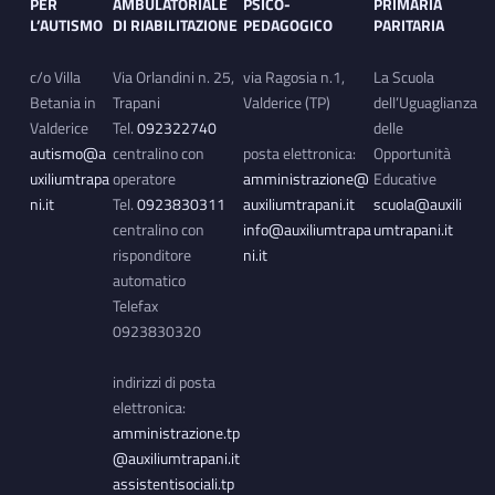
PER
AMBULATORIALE
PSICO-
PRIMARIA
L’AUTISMO
DI RIABILITAZIONE
PEDAGOGICO
PARITARIA
c/o Villa
Via Orlandini n. 25,
via Ragosia n.1,
La Scuola
Betania in
Trapani
Valderice (TP)
dell’Uguaglianza
Valderice
Tel.
092322740
delle
autismo@a
centralino con
posta elettronica:
Opportunità
uxiliumtrapa
operatore
amministrazione@
Educative
ni.it
Tel.
0923830311
auxiliumtrapani.it
scuola@auxili
centralino con
info@auxiliumtrapa
umtrapani.it
risponditore
ni.it
automatico
Telefax
0923830320
indirizzi di posta
elettronica:
amministrazione.tp
@auxiliumtrapani.it
assistentisociali.tp