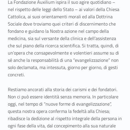
M
La Fondazione Auxilium ispira il suo agire quotidiano –
nel rispetto delle leggi dello Stato – ai valori della Chiesa
i
Cattolica, ai suoi orientamenti morali ed alla Dottrina
s
Sociale dove troviamo quei criteri di discernimento che
fondano e guidano la Nostra azione nel campo della
s
medicina, sia sul versante della clinica e dell’assistenza
che sul piano della ricerca scientifica. Si tratta, quindi, di
i
un’opera che consapevolmente e volentieri assume su di
o
sé anche la responsabilità di una “evangelizzazione” non
solo declamata, ma intessuta, giorno per giorno, di gesti
n
concreti.
e
Restiamo ancorati alla storia dei carismi e dei fondatori.
e
Non ci può essere identità senza memoria. In particolare
oggi, nel tempo di “nuove forme di evangelizzazione”,
V
questa nostra opera conferma la fedeltà alla Chiesa;
a
ribadisce la dedizione al rispetto integrale della persona in
ogni fase della vita, dal concepimento alla sua naturale