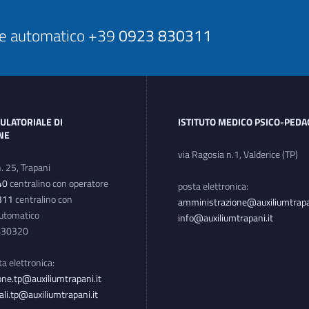
ore automatico +39
0923 830311
ULATORIALE DI
ISTITUTO MEDICO PSICO-PED
ONE
via Ragosia n.1, Valderice (TP)
n. 25, Trapani
40
centralino con operatore
posta elettronica:
311
centralino con
amministrazione@auxiliumtrapan
automatico
info@auxiliumtrapani.it
3830320
sta elettronica:
ne.tp@auxiliumtrapani.it
ali.tp@auxiliumtrapani.it