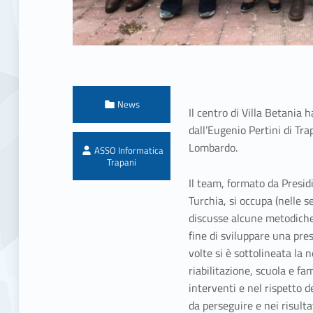
Categorized in:
News
Il centro di Villa Betania
dall’Eugenio Pertini di Tr
Written by:
Lombardo.
ASSO Informatica
Trapani
Il team, formato da Presidi
Turchia, si occupa (nelle s
discusse alcune metodiche 
fine di sviluppare una pres
volte si è sottolineata la 
riabilitazione, scuola e fam
interventi e nel rispetto d
da perseguire e nei risult