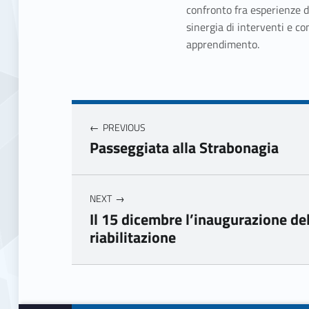
confronto fra esperienze d
sinergia di interventi e co
apprendimento.
Navigazione articoli
PREVIOUS
Passeggiata alla Strabonagia
NEXT
Il 15 dicembre l’inaugurazione de
riabilitazione
Skip back to main navigation
Footer info sidebar