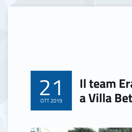
21
Il team E
POSTED ON:
a Villa Be
OTT
2019