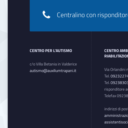
Centralino con rispondit
Footer sidebar
CENTRO PER L’AUTISMO
CENTRO AMB
RIABILITAZI
c/o Villa Betania in Valderice
Via Orlandini 
autismo@auxiliumtrapani.it
Tel.
0923227
Tel.
0923830
risponditore 
Telefax 092
indirizzi di po
amministrazio
assistentisoci