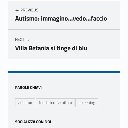
Navigazione articoli
PREVIOUS
Autismo: immagino…vedo…faccio
NEXT
Villa Betania si tinge di blu
Skip back to main navigation
Sidebar
PAROLE CHIAVI
autismo
fondazione auxilium
screening
SOCIALIZZA CON NOI