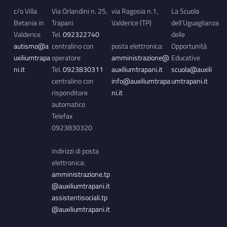
c/o Villa
Via Orlandini n. 25,
via Ragosia n.1,
La Scuola
Betania in
Trapani
Valderice (TP)
dell’Uguaglianza
Valderice
Tel.
092322740
delle
autismo@a
centralino con
posta elettronica:
Opportunità
uxiliumtrapa
operatore
amministrazione@
Educative
ni.it
Tel.
0923830311
auxiliumtrapani.it
scuola@auxili
centralino con
info@auxiliumtrapa
umtrapani.it
risponditore
ni.it
automatico
Telefax
0923830320
indirizzi di posta
elettronica:
amministrazione.tp
@auxiliumtrapani.it
assistentisociali.tp
@auxiliumtrapani.it