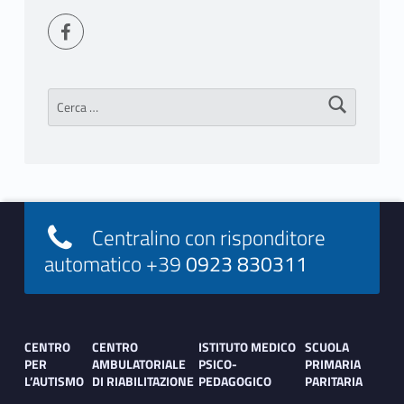
Seguici su Facebook
Ricerca per:
Footer info sidebar
Centralino con risponditore
automatico +39
0923 830311
Footer sidebar
CENTRO
CENTRO
ISTITUTO MEDICO
SCUOLA
PER
AMBULATORIALE
PSICO-
PRIMARIA
L’AUTISMO
DI RIABILITAZIONE
PEDAGOGICO
PARITARIA